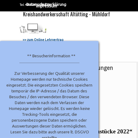
Direkt zum Seiteninhalt
Datenschutzerklärung
Tel. +49 52 41 - 220 23 0
Impressum
Kreishandwerkerschaft Altötting - Mühldorf
>> zum Online Lehrvertrag
Menü überspringen
** Besucherinformation **
.................................................................
Gesellenstücke Schreiner-Innungen
Zur Verbesserung der Qualität unserer
Homepage werden nur technische Cookies
eingesetzt. Die eingesetzten Cookies speichern
temporär die IP-Adresse / das Datum des
Besuches / den verwendeten Browser. Diese
Daten werden nach dem Verlassen der
Homepage wieder gelöscht. Es werden keine
Trecking-Tools eingesetzt, die
personenbezogene Daten speichern oder
Auswertungen dieser Daten ermöglichen.
„Ausstellung der Schreiner – Gesellenstücke 2022“
Lesen Sie dazu bitte auch unsere lt. DSGVO
erstellte