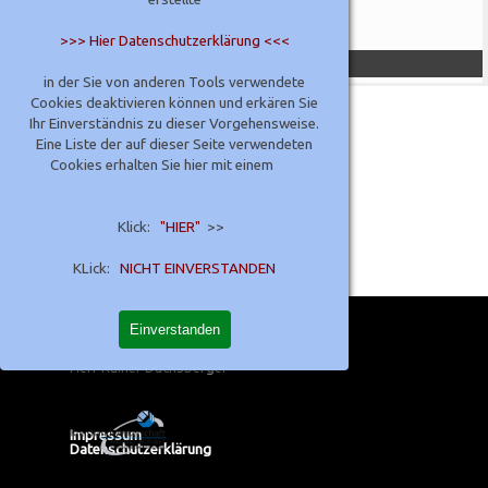
folgen
>>> Hier Datenschutzerklärung <<<
Die Gesellenstücke Schreiner-Innungen
in der Sie von anderen Tools verwendete
Cookies deaktivieren können und erkären Sie
Ihr Einverständnis zu dieser Vorgehensweise.
Eine Liste der auf dieser Seite verwendeten
Cookies erhalten Sie hier mit einem
Klick:
"HIER"
>>
KLick:
NICHT EINVERSTANDEN
Postadresse:
Kreishandwerkerschaft Altötting-Mühldorf
Einverstanden
Werkstraße 13 A  - D-84513 Töging
Kommunikation:
Kreishandwerksmeister
Tel. +498631 / 9889 0
Herr Rainer Dachsberger
Impressum
Datenschutzerklärung