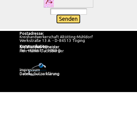
Postadresse:
Kreishandwerkerschaft Altötting-Mühldorf
Werkstraße 13 A  - D-84513 Töging
Kommunikation:
Kreishandwerksmeister
Tel. +498631 / 9889 0
Herr Rainer Dachsberger
Impressum
Datenschutzerklärung
Zurück zum Seiteninhalt