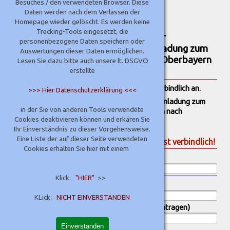
Guten Tag dem Team der
Besuches / den verwendeten Browser. Diese
Daten werden nach dem Verlassen der
Kreishandwerkerschaft,
Homepage wieder gelöscht. Es werden keine
Trecking-Tools eingesetzt, die
hiermit melde ich mich verbindlich zur
personenbezogene Daten speichern oder
Veranstaltung am 01.10.2026 - "Einladung zum
Auswertungen dieser Daten ermöglichen.
Treffen der Kreishandwerksmeister Oberbayern
Lesen Sie dazu bitte auch unsere lt. DSGVO
nach Altötting"
erstellte
Ich melde mich zur folgenden Veranstaltung verbindlich an.
>>> Hier Datenschutzerklärung <<<
02. Oktober 2026 - Anmeldeformular zur "Einladung zum
in der Sie von anderen Tools verwendete
Treffen der Kreishandwerksmeister Oberbayern nach
Cookies deaktivieren können und erkären Sie
Altötting"
Ihr Einverständnis zu dieser Vorgehensweise.
Eine Liste der auf dieser Seite verwendeten
° Die Anmeldung zu dieser Veranstaltung ist verbindlich!
Cookies erhalten Sie hier mit einem
Datum der Anmeldung
*
Klick:
"HIER"
>>
Firmenname
*
KLick:
NICHT EINVERSTANDEN
Wir kommen mit:: (bitte Anzahl der Personen eintragen)
Einverstanden
Nachname (Anmeldender)
*