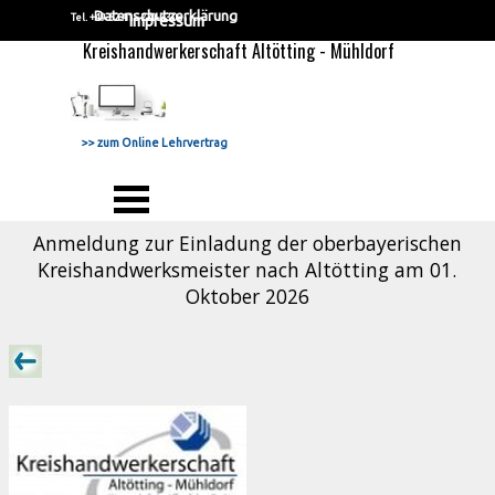
Direkt zum Seiteninhalt
Datenschutzerklärung
Tel. +49 52 41 - 220 23 0
Impressum
Kreishandwerkerschaft Altötting - Mühldorf
>> zum Online Lehrvertrag
Menü überspringen
Anmeldung zur Einladung der oberbayerischen
Kreishandwerksmeister nach Altötting am 01.
Oktober 2026